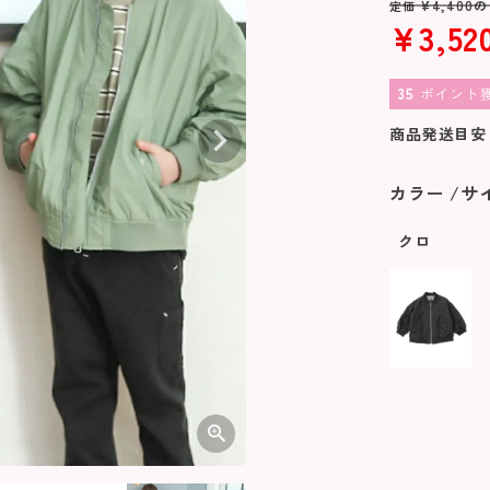
¥
4,400
の
定価
¥
3,52
35
ポイント
商品発送目安
カラー
サ
クロ