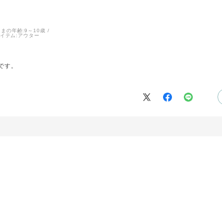
まの年齢:
9～10歳
イテム:
アウター
です。