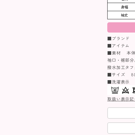
身幅
袖丈
■ブランド n
■アイテム 
■素材 本体表
袖口・裾部分
撥水加工タフ
■サイズ 80/9
■洗濯表示
取扱い表示記