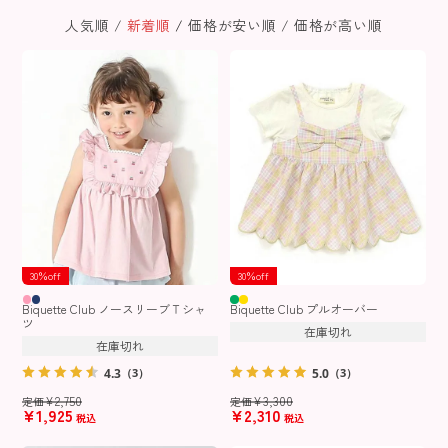
人気順
新着順
価格が安い順
価格が高い順
30％off
30％off
Biquette Club ノースリーブＴシャ
Biquette Club プルオーバー
ツ
在庫切れ
在庫切れ
4.3
5.0
（3）
（3）
¥
2,750
¥
3,300
定価
定価
¥
1,925
¥
2,310
税込
税込