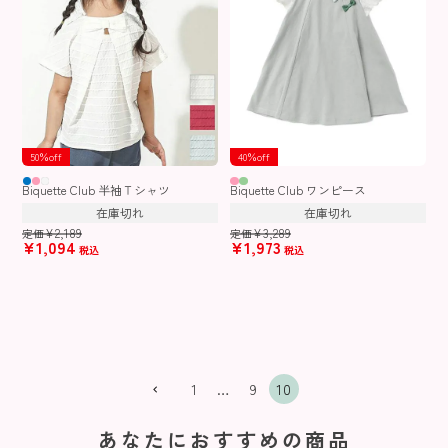
50％off
40％off
Biquette Club 半袖Ｔシャツ
Biquette Club ワンピース
在庫切れ
在庫切れ
¥
2,189
¥
3,289
定価
定価
¥
1,094
¥
1,973
税込
税込
1
…
9
10
あなたにおすすめの商品