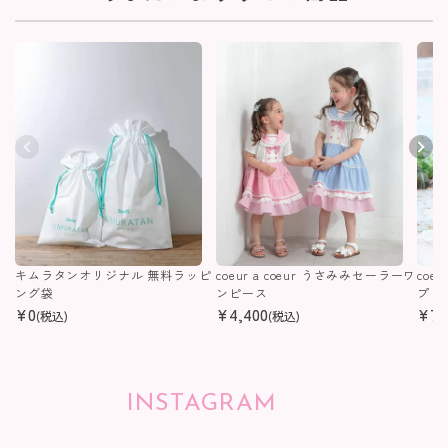
キムラタンオリジナル 無料ラッピ
coeur a coeur うさみみセーラーワ
coe
ング袋
ンピース
プリ
¥
0
¥
4,400
¥
7,
(税込)
(税込)
INSTAGRAM