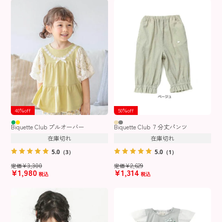
40％off
50％off
Biquette Club プルオーバー
Biquette Club ７分丈パンツ
在庫切れ
在庫切れ
5.0
5.0
（3）
（1）
¥
3,300
¥
2,629
定価
定価
¥
1,980
¥
1,314
税込
税込