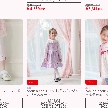
¥
6,270
¥
4,730
定価
定価
¥
4,389
¥
3,311
税込
税込
30％off
30％off
フラワーレースリボ
coeur a coeur ドット柄リボンジャ
coeur a co
ツ
ンパースカート
ゃん柄チュニ
間
販売期間
2:00
〜
2026/08/06 12:00
〜
2026/
12:00
2026/08/17 12:00
2026