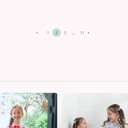
1
2
3
…
11