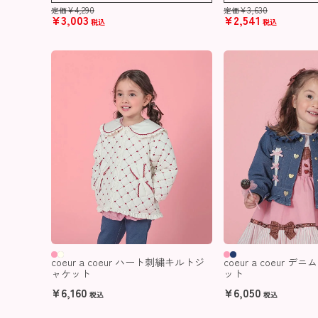
¥
4,290
¥
3,630
定価
定価
¥
3,003
¥
2,541
税込
税込
coeur a coeur ハート刺繍キルトジ
coeur a coeur 
ャケット
ット
¥
6,160
¥
6,050
税込
税込