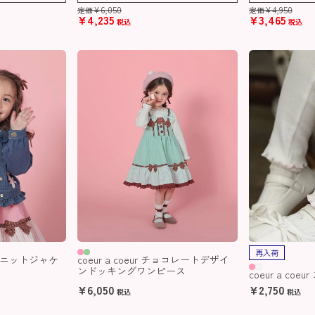
¥
6,050
¥
4,950
定価
定価
¥
4,235
¥
3,465
税込
税込
再入荷
デニムニットジャケ
coeur a coeur チョコレートデザイ
ンドッキングワンピース
coeur a coe
¥
6,050
¥
2,750
税込
税込