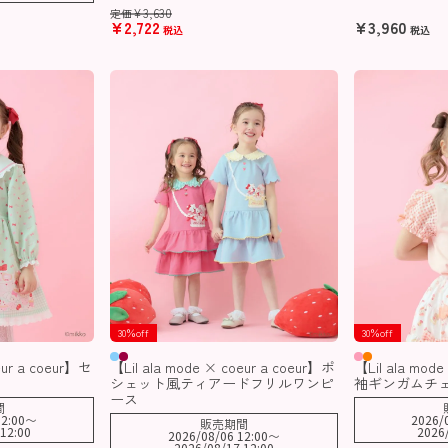
¥
3,630
定価
¥
2,722
¥
3,960
税込
税込
30％off
30％off
eur a coeur】セ
【Lil ala mode × coeur a coeur】ポ
【Lil ala mode
シェット風ティアードフリルワンピ
袖ギンガムチ
ース
間
2:00
〜
2026/
販売期間
12:00
2026
2026/08/06 12:00
〜
2026/08/17 12:00