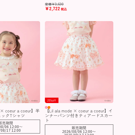
¥
3,630
定価
¥
2,722
税込
25%off
 × coeur a coeur】半
【Lil ala mode × coeur a coeur】イ
ェックTシャツ
ンナーパンツ付きティアードスカー
ト
販売期間
08/06 12:00
〜
販売期間
/08/17 12:00
2026/08/06 12:00
〜
2026/08/17 12:00