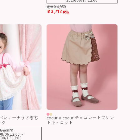
¥
4,950
定価
¥
3,712
税込
eur バレリーナうさぎち
coeur a coeur チョコレートプリン
ック
トキュロット
販売期間
08/06 12:00
〜
/08/17 12:00