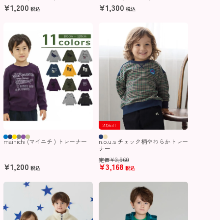
¥
1,200
¥
1,300
税込
税込
20%off
mainichi (マイニチ ) トレーナー
n.o.u.s チェック柄やわらかトレー
ナー
¥
3,960
定価
¥
1,200
¥
3,168
税込
税込