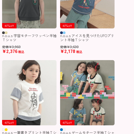
40％off
40％off
n.o.u.s 宇宙モチーフワッペン半袖
n.o.u.s アイスを見つけたUFOプリ
Ｔシャツ
ント半袖Ｔシャツ
¥
3,960
¥
3,630
定価
定価
¥
2,376
¥
2,178
税込
税込
40％off
40％off
n.o.u.s 一筆書きプリント半袖Ｔシ
n.o.u.s ゲームモチーフ半袖Ｔシャ