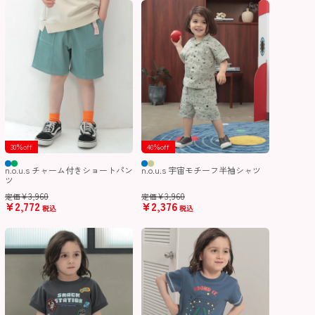
30％off
40％off
n.o.u.s チャーム付きショートパン
n.o.u.s 宇宙モチーフ半袖シャツ
ツ
¥
3,960
¥
3,960
定価
定価
¥
2,772
¥
2,376
税込
税込