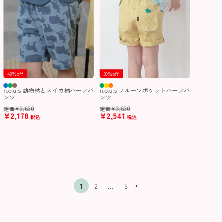
40％off
30％off
n.o.u.s 動物柄とスイカ柄ハーフパ
n.o.u.s フルーツポケットハーフパ
ンツ
ンツ
¥
3,630
¥
3,630
定価
定価
¥
2,178
¥
2,541
税込
税込
1
2
…
5