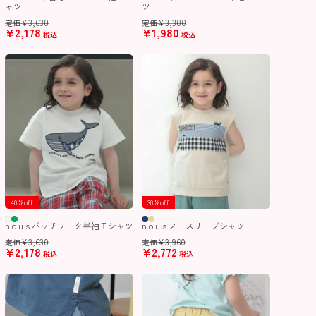
ャツ
ツ
¥
3,630
¥
3,300
定価
定価
¥
2,178
¥
1,980
税込
税込
40％off
30％off
n.o.u.s パッチワーク半袖Ｔシャツ
n.o.u.s ノースリーブシャツ
¥
3,630
¥
3,960
定価
定価
¥
2,178
¥
2,772
税込
税込