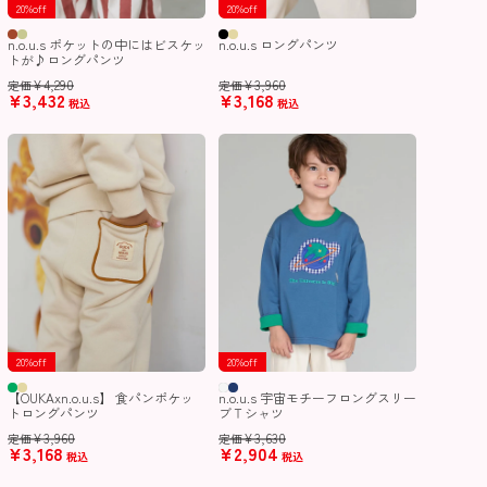
20%off
20%off
n.o.u.s ポケットの中にはビスケッ
n.o.u.s ロングパンツ
トが♪ロングパンツ
¥
4,290
¥
3,960
定価
定価
¥
3,432
¥
3,168
税込
税込
20%off
20%off
【OUKAxn.o.u.s】 食パンポケッ
n.o.u.s 宇宙モチーフロングスリー
トロングパンツ
ブＴシャツ
¥
3,960
¥
3,630
定価
定価
¥
3,168
¥
2,904
税込
税込