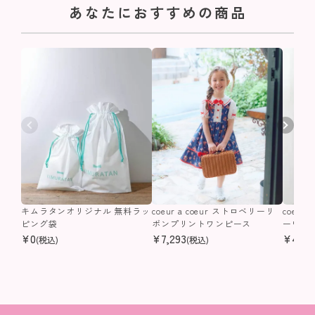
あなたにおすすめの商品
キムラタンオリジナル 無料ラッ
coeur a coeur ストロベリーリ
coeur
ピング袋
ボンプリントワンピース
ーワン
¥
0
¥
7,293
¥
4,40
(税込)
(税込)