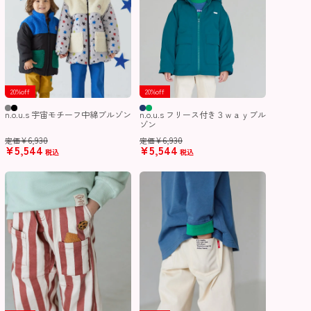
20%off
20%off
n.o.u.s 宇宙モチーフ中綿ブルゾン
n.o.u.s フリース付き３ｗａｙブル
ゾン
¥
6,930
¥
6,930
定価
定価
¥
5,544
¥
5,544
税込
税込