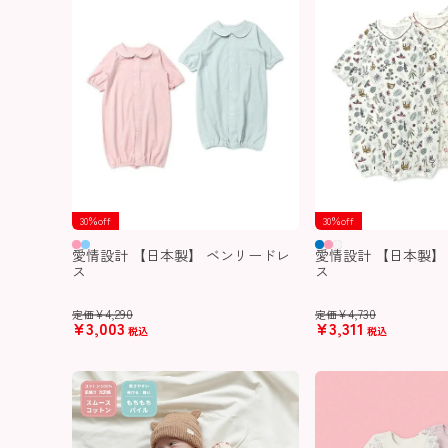
30％off
30％off
愛情設計 【日本製】 ベンリードレ
愛情設計 【日本製】
ス
ス
¥
4,290
¥
4,730
定価
定価
¥
3,003
¥
3,311
税込
税込