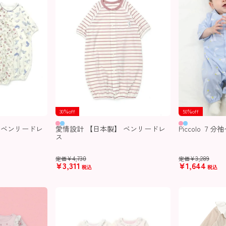
30％off
50％off
 ベンリードレ
愛情設計 【日本製】 ベンリードレ
Piccolo ７
ス
¥
4,730
¥
3,289
定価
定価
¥
3,311
¥
1,644
税込
税込