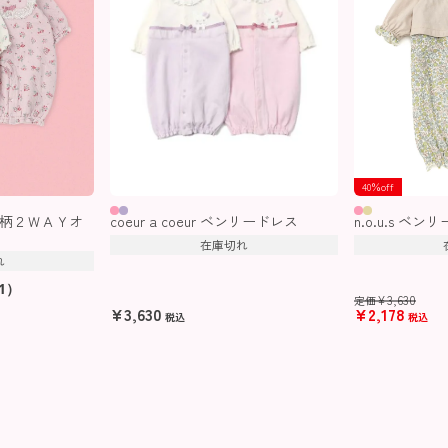
40％off
いちご柄２ＷＡＹオ
coeur a coeur ベンリードレス
n.o.u.s ベ
在庫切れ
れ
1）
¥
3,630
定価
¥
3,630
¥
2,178
税込
税込