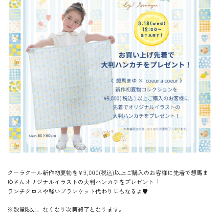
サイズ
サイズから選ぶ
ブランドから選ぶ
カラーから探す
特集
お知らせ
ご利用ガイド
会員登録特典
在庫なし商品を表示しない
ギフトラッピングについて
価格から探す
クーラクール新作初夏物を￥9,000(税込)以上ご購入のお客様に先着で想馬ま
ゆさんオリジナルイラストの大判ハンカチをプレゼント！
円 ～
円
お問合せ
ランチクロスや軽いブランケット代わりにもなるよ♥
※数量限定、なくなり次第終了となります。
この条件で絞り込む
店舗検索