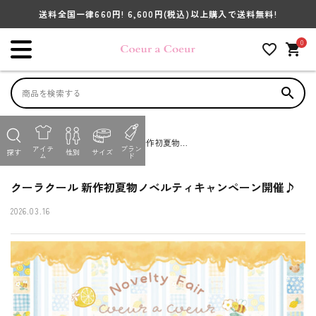
送料全国一律660円! 6,600円
(税込)
以上購入で送料無料!
キーワードから探す
0
favorite_outline
shopping_cart
search
search
並び順
ACCOUNT MENU
HOME
特集
クーラクール 新作初夏物ノ
アイテ
ブラン
ようこそ ゲスト 様
探す
性別
サイズ
ム
ド
ベルティキャンペーン開催
性別
♪
GIRL
BOY
BABY
クーラクール 新作初夏物ノベルティキャンペーン開催♪
meeting_room
person
ログイン
会員登録
2026.03.16
アイテム別で探す
商品を絞り込んで検索する
アイテムから選ぶ
ブランド
性別から選ぶ