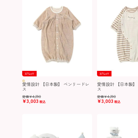
30％off
30％off
愛情設計 【日本製】 ベンリードレ
愛情設計 【日本製】
ス
ス
¥
4,290
¥
4,290
定価
定価
¥
3,003
¥
3,003
税込
税込