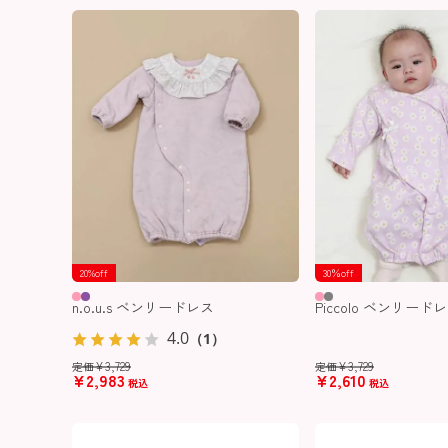
20%off
30％off
n.o.u.s ベンリードレス
Piccolo ベンリード
4.0
（1）
¥
3,729
¥
3,729
定価
定価
¥
2,983
¥
2,610
税込
税込