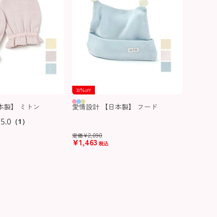
30％off
本製】 ミトン
愛情設計 【日本製】 フード
5.0
（1）
¥
2,090
定価
¥
1,463
税込