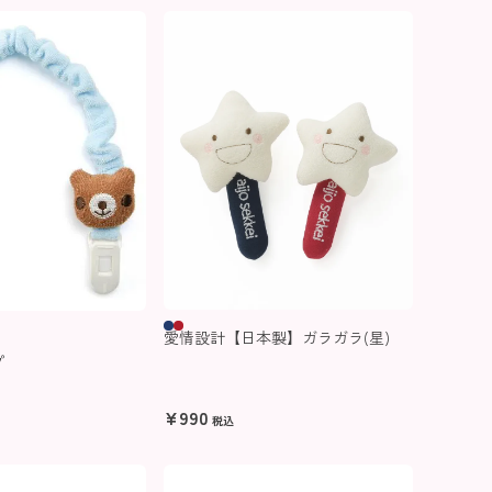
愛情設計【日本製】ガラガラ(星)
プ
¥
990
税込