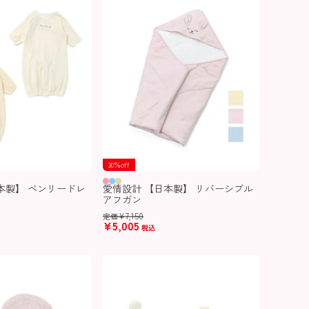
30％off
本製】 ベンリードレ
愛情設計 【日本製】 リバーシブル
アフガン
¥
7,150
定価
¥
5,005
税込