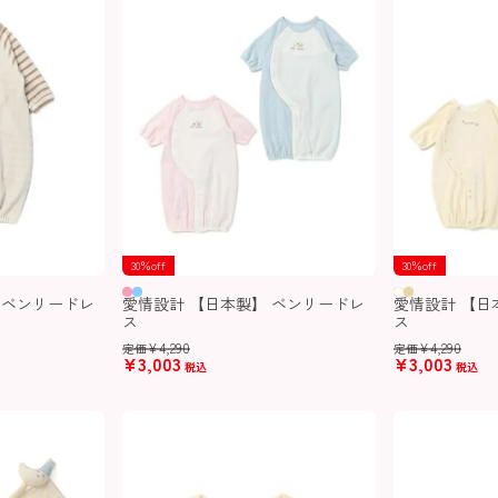
30％off
30％off
 ベンリードレ
愛情設計 【日本製】 ベンリードレ
愛情設計 【日
ス
ス
¥
4,290
¥
4,290
定価
定価
¥
3,003
¥
3,003
税込
税込