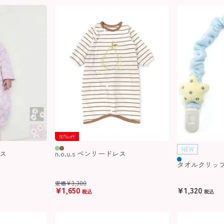
50％off
NEW
レス
n.o.u.s ベンリードレス
タオルクリッ
¥
3,300
定価
¥
1,650
¥
1,320
税込
税込