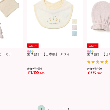
30％off
30％off
ガラガラ
愛情設計 【日本製】 スタイ
愛情設計 【日
¥
1,650
¥
1,100
定価
定価
¥
1,155
¥
770
税込
税込
1
2
…
5