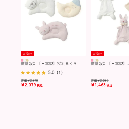
30％off
30％off
愛情設計【日本製】授乳まくら
愛情設計【日本製】
5.0
（1）
¥
2,970
¥
2,090
定価
定価
¥
2,079
¥
1,463
税込
税込