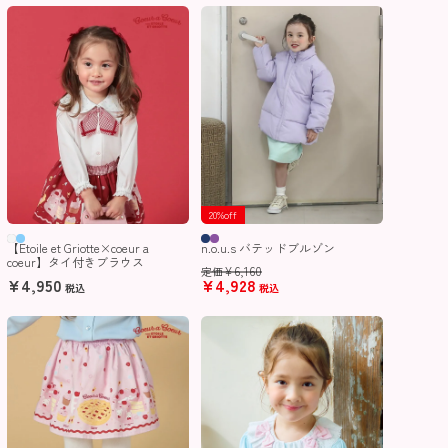
20%off
【Etoile et Griotte×coeur a
n.o.u.s バテッドブルゾン
coeur】タイ付きブラウス
¥
6,160
定価
¥
4,950
¥
4,928
税込
税込