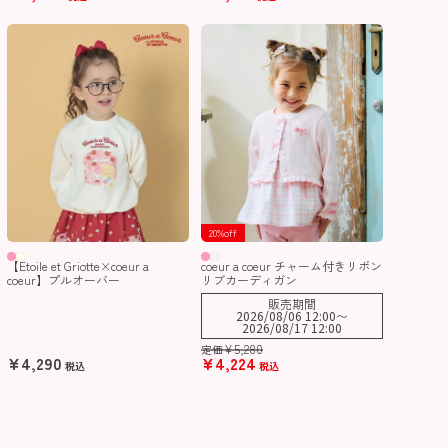
20%off
【Etoile et Griotte×coeur a
coeur a coeur チャーム付きリボン
coeur】プルオーバー
リブカーディガン
販売期間
2026/08/06 12:00
〜
2026/08/17 12:00
¥
5,280
定価
¥
4,290
¥
4,224
税込
税込