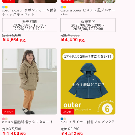
coeur a coeur リボンチャーム付き
coeur a coeur ビスチェ風プルオー
チェックキュロット
バー
販売期間
販売期間
2026/08/06 12:00
〜
2026/08/06 12:00
〜
2026/08/17 12:00
2026/08/17 12:00
¥
5,830
¥
5,500
定価
定価
¥
4,664
¥
4,400
税込
税込
20%off
20%off
n.o.u.s 蓄熱綿撥水タフタコート
n.o.u.s ライナー付きブルゾン２P
¥
5,500
¥
5,390
定価
定価
¥
4,400
¥
4,312
税込
税込