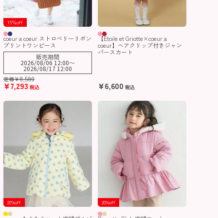
15％off
coeur a coeur ストロベリーリボン
【Etoile et Griotte×coeur a
プリントワンピース
coeur】ヘアクリップ付きジャン
パースカート
販売期間
2026/08/06 12:00
〜
2026/08/17 12:00
¥
8,580
定価
¥
7,293
¥
6,600
税込
税込
20%off
20%off