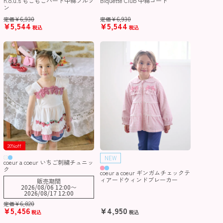
n.o.u.s もこもこハート中綿ブルゾ
Biquette Club 中綿コート
ン
¥
6,930
¥
6,930
定価
定価
¥
5,544
¥
5,544
税込
税込
20%off
NEW
coeur a coeur いちご刺繍チュニッ
ク
coeur a coeur ギンガムチェックテ
ィアードウィンドブレーカー
販売期間
2026/08/06 12:00
〜
2026/08/17 12:00
¥
6,820
定価
¥
5,456
¥
4,950
税込
税込