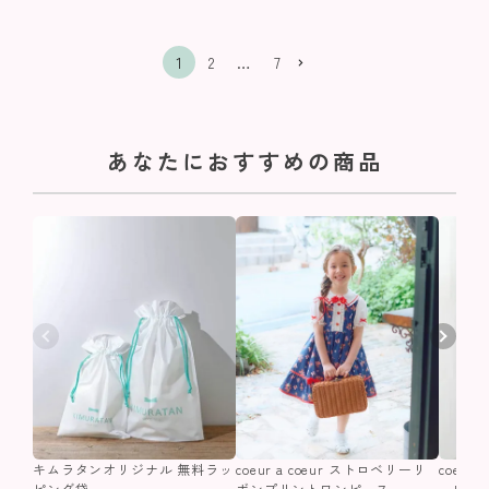
1
2
…
7
あなたにおすすめの商品
キムラタンオリジナル 無料ラッ
coeur a coeur ストロベリーリ
coeur
ピング袋
ボンプリントワンピース
ーワン