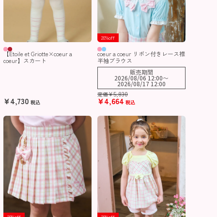
20%off
【Etoile et Griotte×coeur a
coeur a coeur リボン付きレース襟
coeur】スカート
半袖ブラウス
販売期間
2026/08/06 12:00
〜
2026/08/17 12:00
¥
5,830
定価
¥
4,730
¥
4,664
税込
税込
20%off
20%off