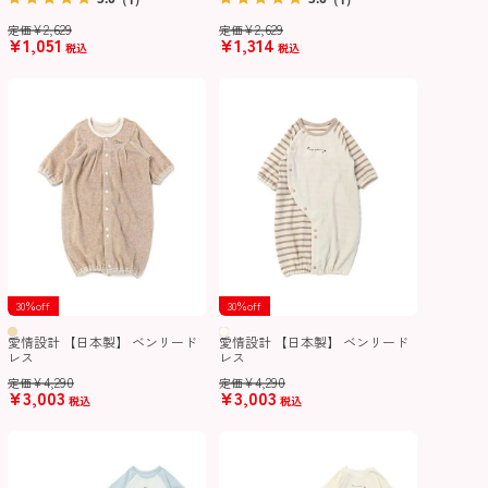
¥
2,629
¥
2,629
定価
定価
¥
1,051
¥
1,314
税込
税込
30％off
30％off
愛情設計 【日本製】 ベンリード
愛情設計 【日本製】 ベンリード
レス
レス
¥
4,290
¥
4,290
定価
定価
¥
3,003
¥
3,003
税込
税込