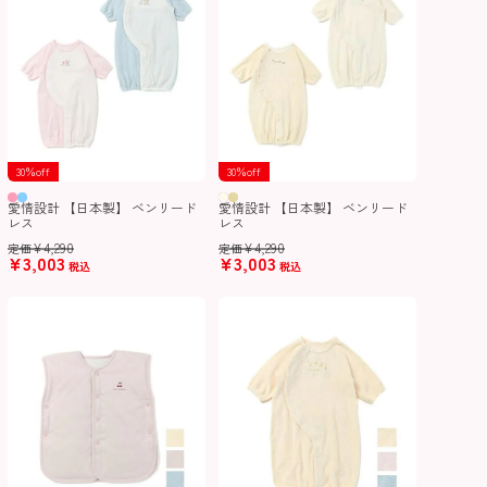
30％off
30％off
愛情設計 【日本製】 ベンリード
愛情設計 【日本製】 ベンリード
レス
レス
¥
4,290
¥
4,290
定価
定価
¥
3,003
¥
3,003
税込
税込