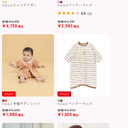
n.o.u.s ニューアフガン
n.o.u.s ベンリードレス
4.0
（1）
¥
5,929
¥
3,729
定価
定価
¥
4,150
¥
2,983
税込
税込
40％off
50％off
n.o.u.s 半袖ボディシャツ
n.o.u.s ベンリードレス
¥
3,300
¥
3,300
定価
定価
¥
1,980
¥
1,650
税込
税込