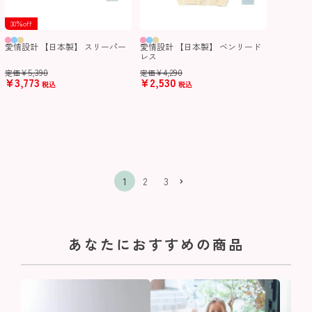
30％off
愛情設計 【日本製】 スリーパー
愛情設計 【日本製】 ベンリード
レス
¥
5,390
¥
4,290
定価
定価
¥
3,773
¥
2,530
税込
税込
1
2
3
あなたにおすすめの商品