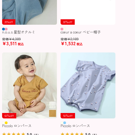
20%off
30％off
n.o.u.s 星型オクルミ
coeur a coeur ベビー帽子
¥
4,389
¥
2,189
定価
定価
¥
3,511
¥
1,532
税込
税込
60％off
50％off
Piccolo ロンパース
Piccolo ロンパース
5.0
5.0
（1）
（1）