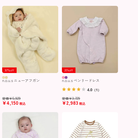
30％off
20%off
n.o.u.s ニューアフガン
n.o.u.s ベンリードレス
4.0
（1）
¥
5,929
¥
3,729
定価
定価
¥
4,150
¥
2,983
税込
税込