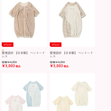
30％off
30％off
愛情設計 【日本製】 ベンリード
愛情設計 【日本製】 ベンリード
レス
レス
¥
4,290
¥
4,290
定価
定価
¥
3,003
¥
3,003
税込
税込