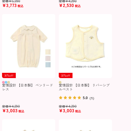
¥
5,390
¥
4,290
定価
定価
¥
3,773
¥
2,530
税込
税込
30％off
30％off
愛情設計 【日本製】 ベンリード
愛情設計 【日本製】 リバーシブ
レス
ルベスト
5.0
（1）
¥
4,290
¥
4,290
定価
定価
¥
3,003
¥
3,003
税込
税込