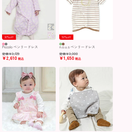
30％off
50％off
Piccolo ベンリードレス
n.o.u.s ベンリードレス
¥
3,729
¥
3,300
定価
定価
¥
2,610
¥
1,650
税込
税込