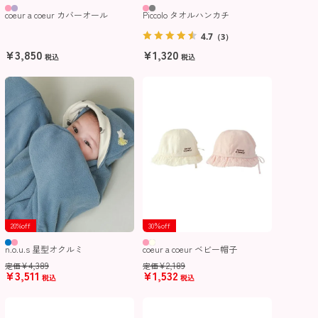
coeur a coeur カバーオール
Piccolo タオルハンカチ
4.7
（3）
¥
3,850
¥
1,320
税込
税込
20%off
30％off
n.o.u.s 星型オクルミ
coeur a coeur ベビー帽子
¥
4,389
¥
2,189
定価
定価
¥
3,511
¥
1,532
税込
税込