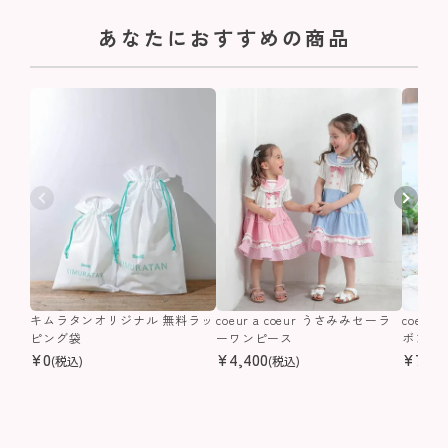
あなたにおすすめの商品
キムラタンオリジナル 無料ラッ
coeur a coeur うさみみセーラ
coeur
ピング袋
ーワンピース
ボンプ
¥
0
¥
4,400
¥
7,29
(税込)
(税込)