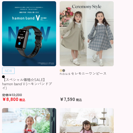
NEW
n.o.u.s セレモニーワンピース
【スペシャル価格☆SALE】
hamon band V (ハモンバンドブ
イ)
¥
13,200
定価
¥
8,800
¥
7,590
税込
税込