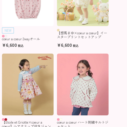
NEW
【想馬まゆ×coeur a coeur】イー
スタープリントセットアップ
coeur a coeur 2wayオール
¥
6,600
¥
6,600
税込
税込
【Etoile et Griotte×coeur a
coeur a coeur ハート刺繍キルトジ
coeur】ヘアクリップ付きジャン
ャケット