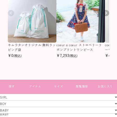
キムラタンオリジナル 無料ラッ
coeur a coeur ストロベリーリ
coeur
ピング袋
ボンプリントワンピース
ーワン
¥
0
¥
7,293
¥
4,40
(税込)
(税込)
すべて見る
GIRL
GIRL
BOY
BOY
BABY
特定商取引法
プライバシーポリシー
コーポレートサイト
BABY