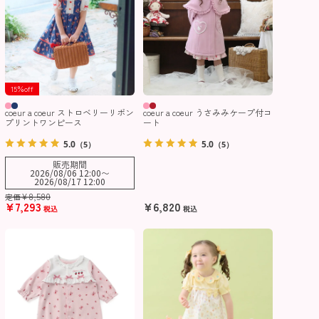
15％off
coeur a coeur ストロベリーリボン
coeur a coeur うさみみケープ付コ
プリントワンピース
ート
5.0
5.0
（5）
（5）
販売期間
2026/08/06 12:00
〜
2026/08/17 12:00
¥
8,580
定価
¥
7,293
¥
6,820
税込
税込