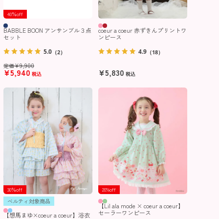
40％off
BABBLE BOON アンサンブル３点
coeur a coeur 赤ずきんプリントワ
セット
ンピース
5.0
4.9
（2）
（18）
¥
9,900
定価
¥
5,940
¥
5,830
税込
税込
30％off
20%off
ベルティ対象商品
【Lil ala mode × coeur a coeur】
セーラーワンピース
【想馬まゆ×coeur a coeur】浴衣