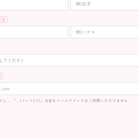
必
)
ット)」、「.. (ドット2つ)」を含むメールアドレスはご利用いただけません