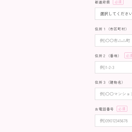
都道府県
(必
須)
住所１（市区町村）
住所２（番地）
(必
須)
住所３（建物名）
お電話番号
(必
須)