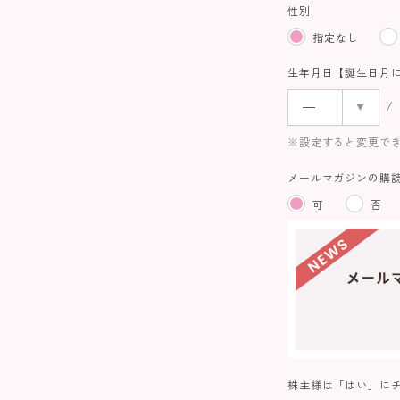
性別
指定なし
生年月日【誕生日月
※設定すると変更で
メールマガジンの購
可
否
株主様は「はい」に