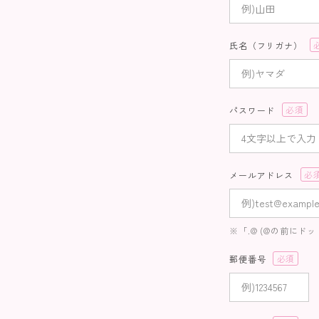
須)
氏名（フリガナ）
(
須
パスワード
(必
須)
メールアドレス
(必
須)
※「.@ (@の前にド
郵便番号
(必
須)