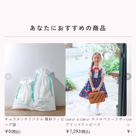
あなたにおすすめの商品
キムラタンオリジナル 無料ラッピ
coeur a coeur ストロベリーリボン
coe
ング袋
プリントワンピース
ンピ
¥
0
¥
7,293
¥
4,
(税込)
(税込)