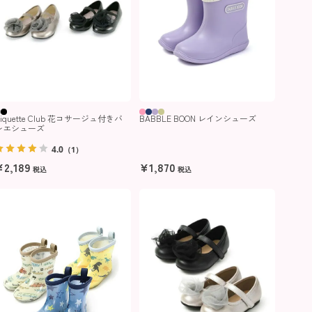
iquette Club 花コサージュ付きバ
BABBLE BOON レインシューズ
レエシューズ
4.0
（1）
¥
2,189
¥
1,870
税込
税込