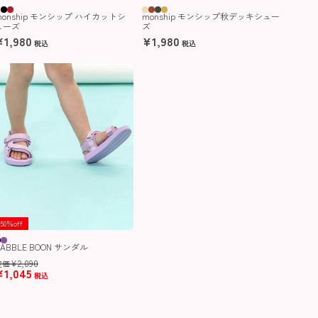
monship モンシップ ハイカットシ
monship モンシップ秋デッキシュー
ューズ
ズ
¥
1,980
¥
1,980
税込
税込
50％off
BABBLE BOON サンダル
¥
2,090
定価
¥
1,045
税込