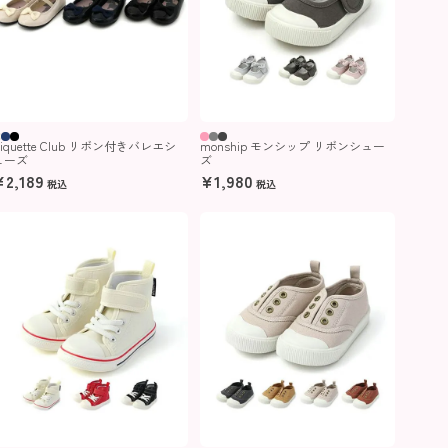
iquette Club リボン付きバレエシ
monship モンシップ リボンシュー
ューズ
ズ
¥
2,189
¥
1,980
税込
税込