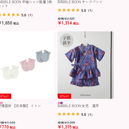
BABBLE BOON サーフパンツ
BABBLE BOON 半袖シャツ肌着 3枚
セット
5.0
（1）
5.0
（1）
¥
2,629
定価
¥
1,650
¥
1,314
税込
税込
30％off
60％off
愛情設計 【日本製】 ミトン
BABBLE BOON 女児 甚平
5.0
（1）
¥
1,100
¥
3,289
定価
定価
¥
770
¥
1,315
税込
税込