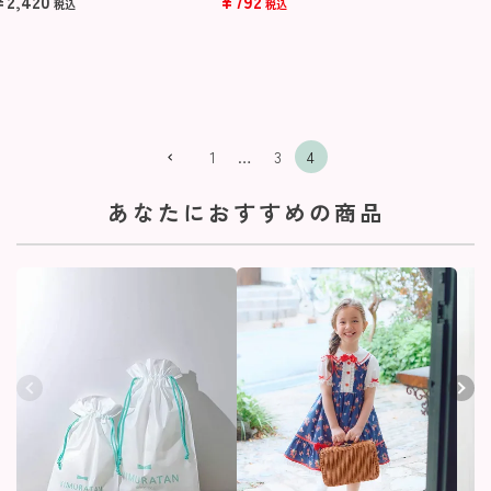
¥
2,420
¥
792
税込
税込
1
…
3
4
あなたにおすすめの商品