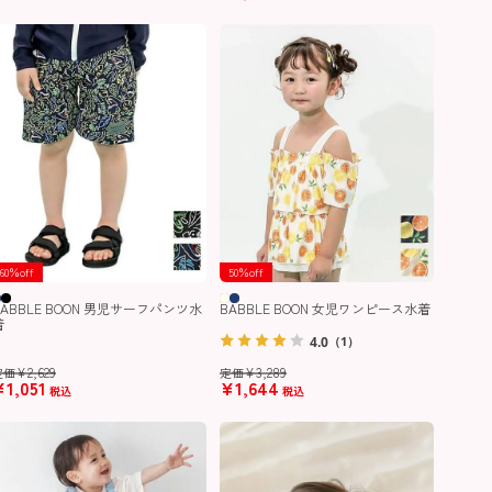
60％off
50％off
BABBLE BOON 男児サーフパンツ水
BABBLE BOON 女児ワンピース水着
着
4.0
（1）
¥
2,629
¥
3,289
定価
定価
¥
1,051
¥
1,644
税込
税込