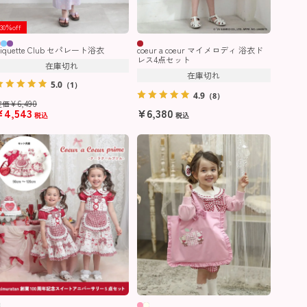
30％off
iquette Club セパレート浴衣
coeur a coeur マイメロディ 浴衣ド
レス4点セット
在庫切れ
在庫切れ
5.0
（1）
4.9
（8）
¥
6,490
定価
¥
4,543
¥
6,380
税込
税込