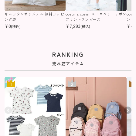
キムラタンオリジナル 無料ラッピ
coeur a coeur ストロベリーリボン
coe
ング袋
プリントワンピース
ンピ
¥
0
¥
7,293
¥
4,
(税込)
(税込)
RANKING
売れ筋アイテム