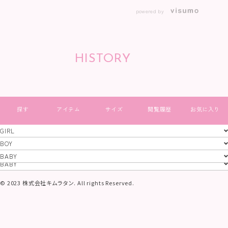
powered by
HISTORY
すべて見る
GIRL
GIRL
BOY
BOY
BABY
特定商取引法
プライバシーポリシー
コーポレートサイト
BABY
© 2023 株式会社キムラタン. All rights Reserved.
当サイトに掲載されている画像及び文章等、
一切の無断使用、転載を禁止いたします。