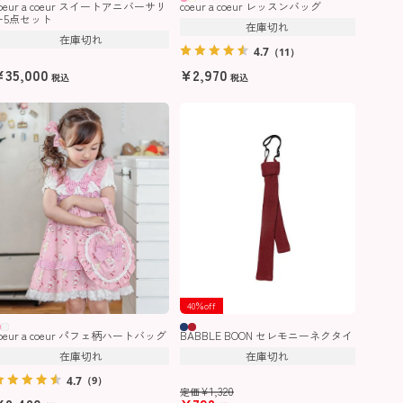
coeur a coeur スイートアニバーサリ
coeur a coeur レッスンバッグ
ー5点セット
在庫切れ
在庫切れ
4.7
（11）
¥
35,000
¥
2,970
税込
税込
40％off
coeur a coeur パフェ柄ハートバッグ
BABBLE BOON セレモニーネクタイ
在庫切れ
在庫切れ
4.7
（9）
¥
1,320
定価