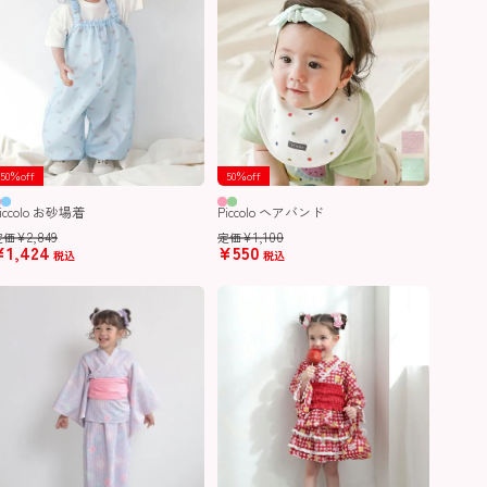
50％off
50％off
iccolo お砂場着
Piccolo ヘアバンド
¥
2,849
¥
1,100
定価
定価
¥
1,424
¥
550
税込
税込