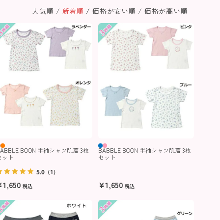
人気順
新着順
価格が安い順
価格が高い順
BABBLE BOON 半袖シャツ肌着 3枚
BABBLE BOON 半袖シャツ肌着 3枚
セット
セット
5.0
（1）
¥
1,650
¥
1,650
税込
税込