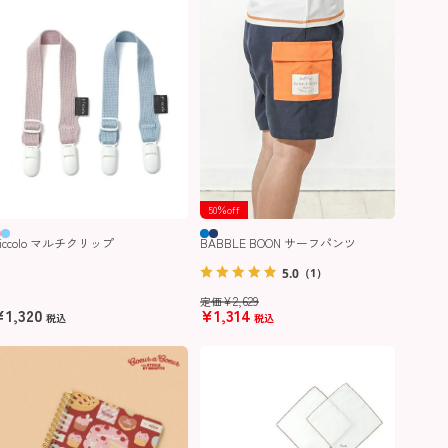
50％off
BABBLE BOON サーフパンツ
Piccolo マルチクリップ
5.0
（1）
¥
2,629
定価
¥
1,320
¥
1,314
税込
税込