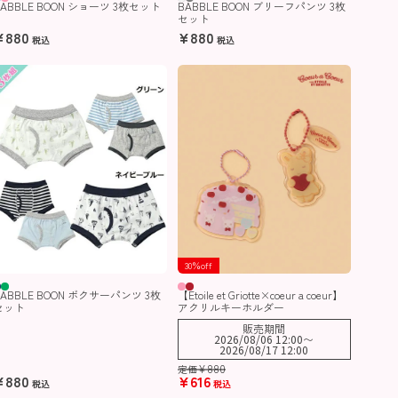
BABBLE BOON ショーツ 3枚セット
BABBLE BOON ブリーフパンツ 3枚
セット
¥
880
¥
880
税込
税込
30％off
BABBLE BOON ボクサーパンツ 3枚
【Etoile et Griotte×coeur a coeur】
セット
アクリルキーホルダー
販売期間
2026/08/06 12:00
〜
2026/08/17 12:00
¥
880
定価
¥
880
¥
616
税込
税込