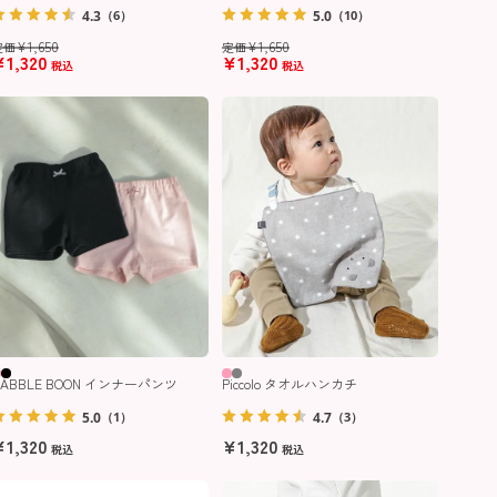
4.3
5.0
（6）
（10）
¥
1,650
¥
1,650
定価
定価
¥
1,320
¥
1,320
税込
税込
BABBLE BOON インナーパンツ
Piccolo タオルハンカチ
5.0
4.7
（1）
（3）
¥
1,320
¥
1,320
税込
税込