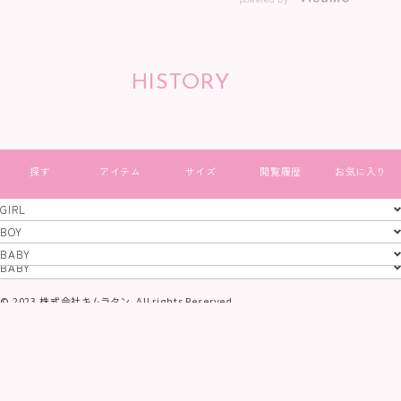
HISTORY
すべて見る
GIRL
GIRL
BOY
BOY
BABY
特定商取引法
プライバシーポリシー
コーポレートサイト
BABY
© 2023 株式会社キムラタン. All rights Reserved.
当サイトに掲載されている画像及び文章等、
一切の無断使用、転載を禁止いたします。