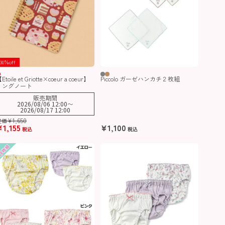
30％off
Etoile et Griotte×coeur a coeur】
Piccolo ガーゼハンカチ２枚組
リングノート
販売期間
2026/08/06 12:00
〜
2026/08/17 12:00
¥
1,650
定価
¥
1,155
¥
1,100
税込
税込