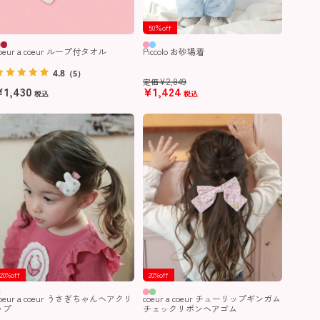
50％off
oeur a coeur ループ付タオル
Piccolo お砂場着
4.8
（5）
¥
2,849
定価
¥
1,430
¥
1,424
税込
税込
20%off
20%off
coeur a coeur うさぎちゃんヘアクリ
coeur a coeur チューリップギンガム
ップ
チェックリボンヘアゴム