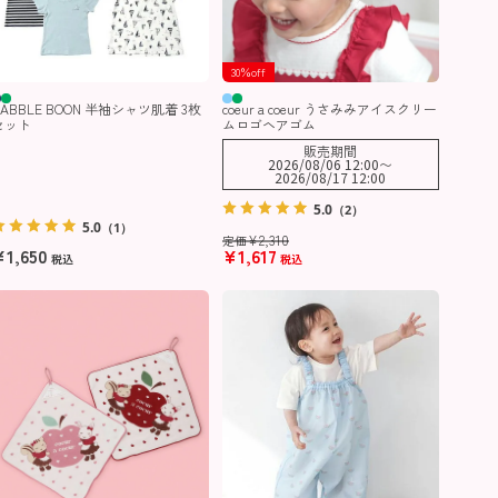
30％off
BABBLE BOON 半袖シャツ肌着 3枚
coeur a coeur うさみみアイスクリー
セット
ムロゴヘアゴム
販売期間
2026/08/06 12:00
〜
2026/08/17 12:00
5.0
（2）
5.0
（1）
¥
2,310
定価
¥
1,650
¥
1,617
税込
税込