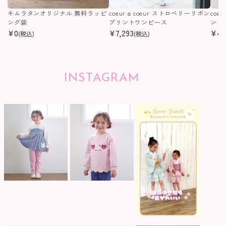
キムラタンオリジナル 無料ラッピ
coeur a coeur ストロベリーリボン
coe
ング袋
プリントワンピース
ンピ
¥
0
¥
7,293
¥
4,
(税込)
(税込)
INSTAGRAM