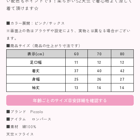
い配色もポイントです！柔らかいSZ天竺で着心地よく涼しく
着て頂けます☆
■カラー展開：ピンク/サックス
※画面上の色はブラウザや設定により、実物とは異なる場合がござい
ます。
■商品サイズ（商品の仕上がり寸法です）
表示(cm)
60
70
80
足口幅
11
12
12
着丈
37
40
42
身幅
25
26
27
袖丈
13
14
14
年齢ごとのサイズ目安詳細を確認する
■ブランド Piccolo
■アイテム ロンパース
■素材 綿100%
天竺×フライス