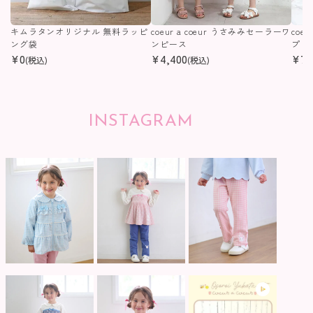
キムラタンオリジナル 無料ラッピ
coeur a coeur うさみみセーラーワ
coe
ング袋
ンピース
プリ
¥
0
¥
4,400
¥
7,
(税込)
(税込)
INSTAGRAM