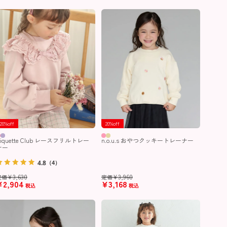
20%off
20%off
iquette Club レースフリルトレー
n.o.u.s おやつクッキートレーナー
ナー
4.8
（4）
¥
3,630
¥
3,960
定価
定価
¥
2,904
¥
3,168
税込
税込