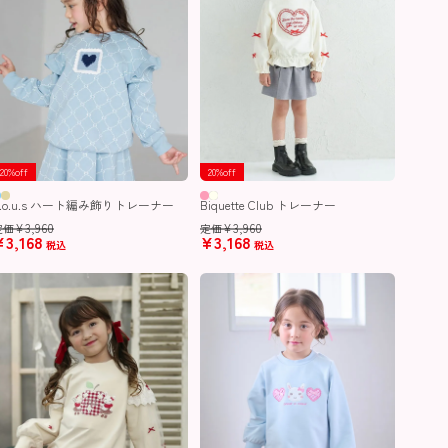
20%off
20%off
n.o.u.s ハート編み飾りトレーナー
Biquette Club トレーナー
¥
3,960
¥
3,960
定価
定価
¥
3,168
¥
3,168
税込
税込