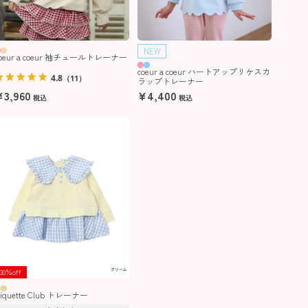
NEW
coeur a coeur 袖チュールトレーナー
coeur a coeur ハートアップリケスカ
4.8
（11）
ラップトレーナー
¥
3,960
¥
4,400
税込
税込
30％off
iquette Club トレーナー