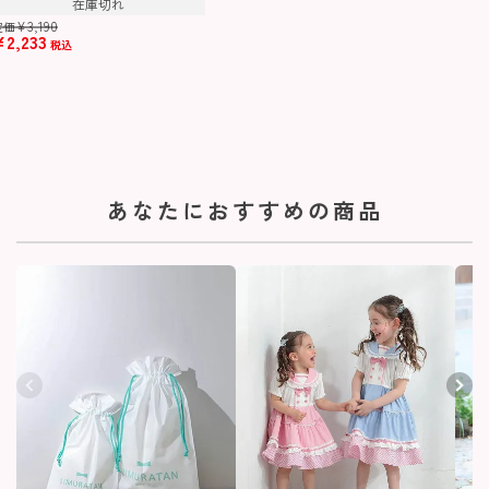
在庫切れ
¥
3,190
定価
¥
2,233
税込
あなたにおすすめの商品