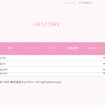
powered by
HISTORY
すべて見る
GIRL
GIRL
BOY
BOY
BABY
特定商取引法
プライバシーポリシー
コーポレートサイト
BABY
© 2023 株式会社キムラタン. All rights Reserved.
当サイトに掲載されている画像及び文章等、
一切の無断使用、転載を禁止いたします。