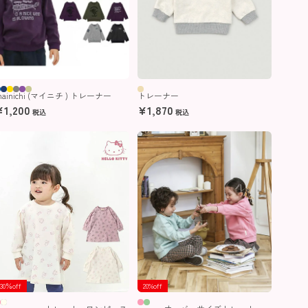
ainichi (マイニチ ) トレーナー
トレーナー
¥
1,200
¥
1,870
税込
税込
30％off
20%off