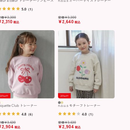
coeur a coeur トレーナーワンピース
n.o.u.s オーバーサイズトレーナー
5.0
（1）
¥
3,300
¥
3,300
定価
定価
¥
2,310
¥
2,640
税込
税込
20%off
20%off
iquette Club トレーナー
n.o.u.s モチーフトレーナー
4.8
4.0
（6）
（1）
¥
3,630
¥
3,630
定価
定価
¥
2,904
¥
2,904
税込
税込