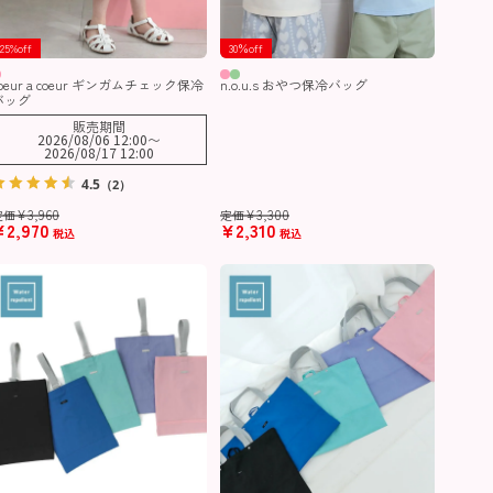
25%off
30％off
coeur a coeur ギンガムチェック保冷
n.o.u.s おやつ保冷バッグ
バッグ
販売期間
2026/08/06 12:00
〜
2026/08/17 12:00
4.5
（2）
¥
3,960
¥
3,300
定価
定価
¥
2,970
¥
2,310
税込
税込