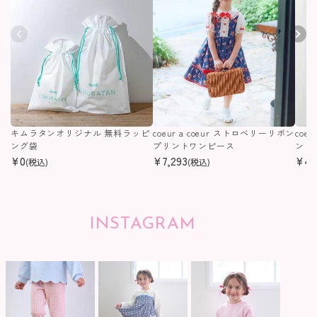
キムラタンオリジナル 無料ラッピ
coeur a coeur ストロベリーリボン
coe
ング袋
プリントワンピース
ンピ
¥
0
¥
7,293
¥
4,
(税込)
(税込)
INSTAGRAM