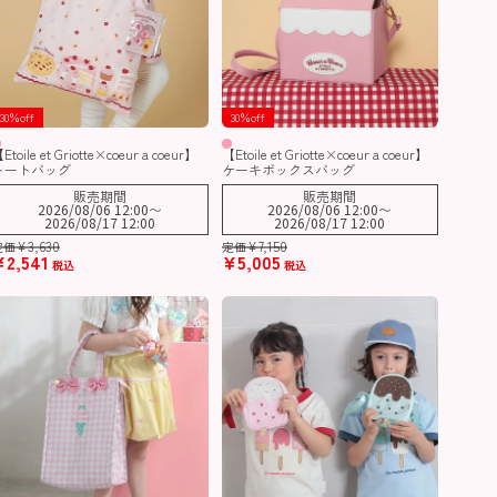
30％off
30％off
Etoile et Griotte×coeur a coeur】
【Etoile et Griotte×coeur a coeur】
トートバッグ
ケーキボックスバッグ
販売期間
販売期間
2026/08/06 12:00
〜
2026/08/06 12:00
〜
2026/08/17 12:00
2026/08/17 12:00
¥
3,630
¥
7,150
定価
定価
¥
2,541
¥
5,005
税込
税込