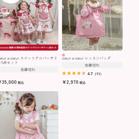
coeur a coeur スイートアニバーサリ
coeur a coeur レッスンバッグ
ー5点セット
在庫切れ
在庫切れ
4.7
（11）
¥
35,000
¥
2,970
税込
税込