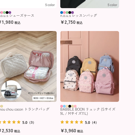
n.o.u.s シューズケース
n.o.u.s レッスンバッグ
¥
1,980
¥
2,750
税込
税込
hou chou cocon トランクバッグ
BABBLE BOON リュック (Sサイズ
9L / Mサイズ11L)
5.0
5.0
（3）
（4）
¥
2,530
¥
3,960
税込
税込