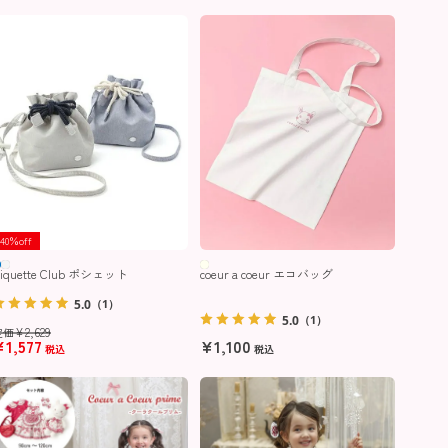
40％off
iquette Club ポシェット
coeur a coeur エコバッグ
5.0
（1）
5.0
（1）
¥
2,629
定価
¥
1,577
¥
1,100
税込
税込