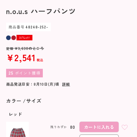
n.o.u.s ハーフパンツ
商品番号
48248-252-
30％off
¥
3,630
のところ
定価
¥
2,541
税込
25
ポイント獲得
商品発送目安：
8月10日(月)
頃
詳細
カラー
サイズ
レッド
80
カートに入れる
残りわずか