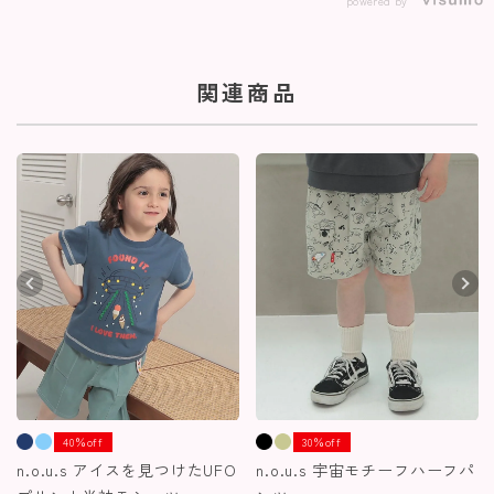
powered by
関連商品
40％off
30％off
n.o.u.s アイスを見つけたUFO
n.o.u.s 宇宙モチーフハーフパ