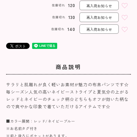
120
在庫切れ
再入荷お知らせ
130
在庫切れ
再入荷お知らせ
140
在庫切れ
再入荷お知らせ
商品説明
サラリと肌離れが良く軽いお素材が魅力の布帛パンツです☆
毎シーズン人気の高いネイビーストライプと夏気分の上がる
レッドとネイビーのチェック柄☆どちらもオフが効いた柄な
ので爽やかな印象で着ていただけるアイテムです☆
■カラー展開：レッド/ネイビーブルー
※お名前タグ付き
※前と後ろにポケットがあります。