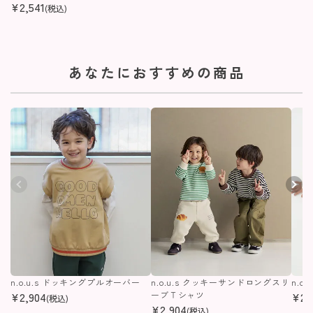
¥
2,541
(税込)
あなたにおすすめの商品
n.o.u.s ドッキングプルオーバー
n.o.u.s クッキーサンドロングスリ
n.o
¥
2,904
ーブＴシャツ
¥
2,
(税込)
¥
2,904
(税込)