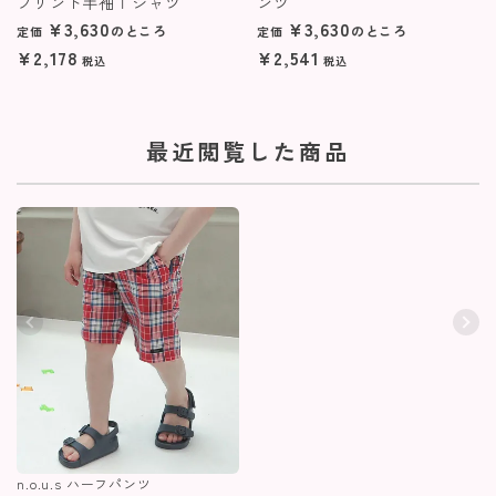
プリント半袖Ｔシャツ
ンツ
¥
3,630
¥
3,630
のところ
のところ
定価
定価
¥
2,178
¥
2,541
税込
税込
最近閲覧した商品
n.o.u.s ハーフパンツ