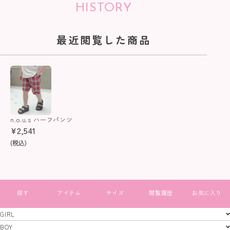
HISTORY
最近閲覧した商品
n.o.u.s ハーフパンツ
¥
2,541
(税込)
すべて見る
GIRL
GIRL
BOY