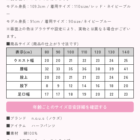
モデル身長：109.3cm / 着用サイズ：110size/レッド・ネイビーブル
ー
モデル身長：91cm / 着用サイズ：90size/ネイビーブルー
※画面上の色はブラウザや設定により、実物とは異なる場合がござい
ます。
■商品サイズ (商品の仕上がり寸法です)
表示(cm)
80
90
100
110
120
130
140
ウエスト幅
20
20
21
22
23
24
25
腰幅
32
33
35
36
38
39
41
股上
20
20
21
21
23
24
26
股下
8
9
12
14
16
18
20
足口幅
17
17
18
19
20
22
23
年齢ごとのサイズ目安詳細を確認する
■ブランド n.o.u.s（ノウズ）
■アイテム ハーフパンツ
■素材 綿100%