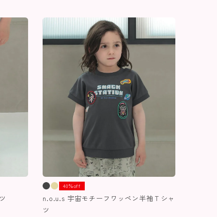
40％off
ンツ
n.o.u.s 宇宙モチーフワッペン半袖Ｔシャ
ツ