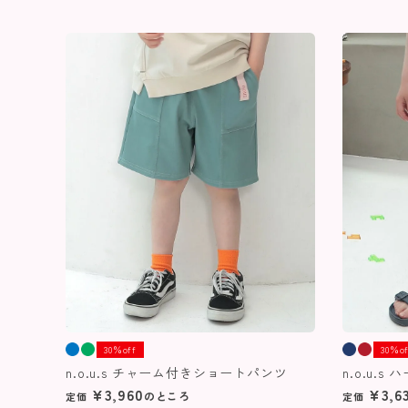
30％off
30％o
n.o.u.s チャーム付きショートパンツ
n.o.u.s
¥
3,960
¥
3,6
のところ
定価
定価