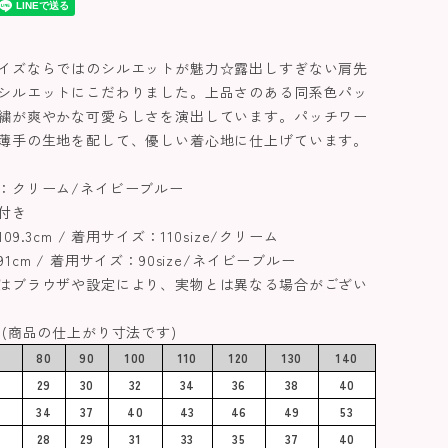
イズならではのシルエットが魅力☆露出しすぎない肩先
シルエットにこだわりました。上品さのある同系色パッ
繍が爽やかな可愛らしさを演出しています。パッチワー
薄手の生地を配して、優しい着心地に仕上げています。
：クリーム/ネイビーブルー
付き
9.3cm / 着用サイズ：110size/クリーム
1cm / 着用サイズ：90size/ネイビーブルー
はブラウザや設定により、実物とは異なる場合がござい
 (商品の仕上がり寸法です)
80
90
100
110
120
130
140
29
30
32
34
36
38
40
34
37
40
43
46
49
53
28
29
31
33
35
37
40