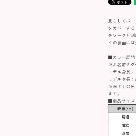
夏らしくボー
をカバーする
チワークと刺
クの裏面には
■カラー展開
※お名前タグ
モデル身長：10
モデル身長：9
※画面上の色
ます。
■商品サイズ
表示(cm)
肩幅
着丈
身幅