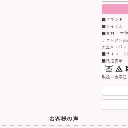
■ブランド n
■アイテム 
■素材 本体
リウレタン5
天竺×スパン
■サイズ 80/9
■洗濯表示
取扱い表示記
お客様の声