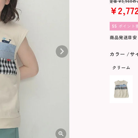
¥
3,960
の
定価
¥
2,77
55
ポイント
商品発送目安
カラー
サ
クリーム