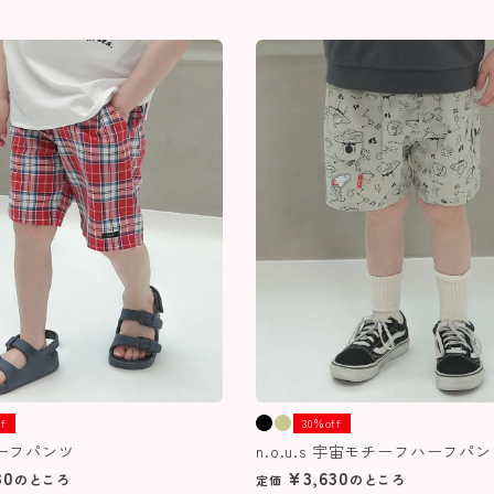
ff
30％off
 ハーフパンツ
n.o.u.s 宇宙モチーフハーフパ
30
¥
3,630
のところ
のところ
定価