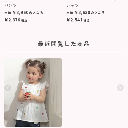
パンツ
シャツ
¥
3,960
¥
3,630
のところ
のところ
定価
定価
¥
2,376
¥
2,541
税込
税込
最近閲覧した商品