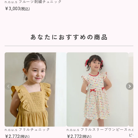
n.o.u.s フルーツ刺繍チュニック
¥
3,003
(税込)
あなたにおすすめの商品
n.o.u.s フリルチュニック
n.o.u.s フリルスリーブワンピース
n.o
¥
2,772
¥
2,772
ピー
(税込)
(税込)