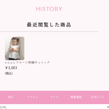
HISTORY
最近閲覧した商品
n.o.u.s フルーツ刺繍チュニック
¥
3,003
(税込)
すべて見る
GIRL