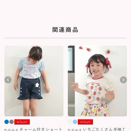
関連商品
40％off
30％off
n.o.u.s チャーム付きショート
n.o.u.s いちごたくさん半袖Ｔ