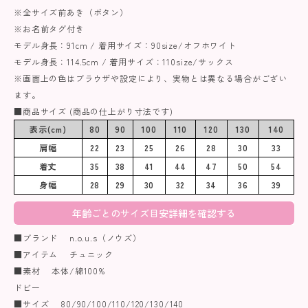
※全サイズ前あき（ボタン）
※お名前タグ付き
モデル身長：91cm / 着用サイズ：90size/オフホワイト
モデル身長：114.5cm / 着用サイズ：110size/サックス
※画面上の色はブラウザや設定により、実物とは異なる場合がござい
ます。
■商品サイズ (商品の仕上がり寸法です)
表示(cm)
80
90
100
110
120
130
140
肩幅
22
23
25
26
28
30
33
着丈
35
38
41
44
47
50
54
身幅
28
29
30
32
34
36
39
年齢ごとのサイズ目安詳細を確認する
■ブランド n.o.u.s（ノウズ）
■アイテム チュニック
■素材 本体/綿100%
ドビー
■サイズ 80/90/100/110/120/130/140