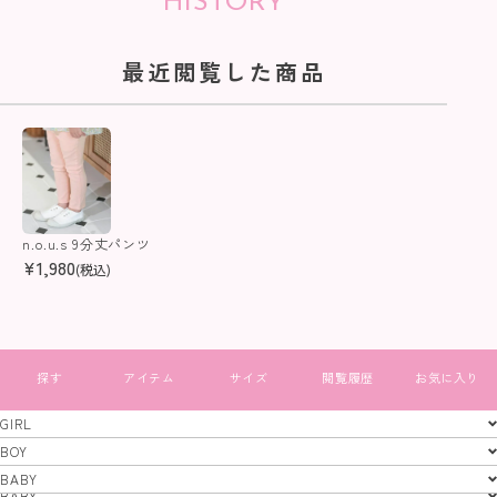
HISTORY
最近閲覧した商品
n.o.u.s 9分丈パンツ
¥
1,980
(税込)
すべて見る
GIRL
GIRL
BOY
BOY
BABY
特定商取引法
プライバシーポリシー
コーポレートサイト
BABY