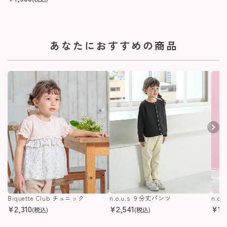
あなたにおすすめの商品
Biquette Club チュニック
n.o.u.s ９分丈パンツ
n.o
¥
2,310
¥
2,541
¥
1,
(税込)
(税込)