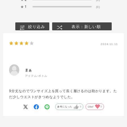
★
1
(0)
絞り込み
表示：新しい順
2024.11.11
まぁ
アイテム:
ボトム
9分丈なのでワンサイズ上を買って長く履けるのは助かります。た
だ少しウエストがきつめなようでした。
参考になった
0
Like!
0