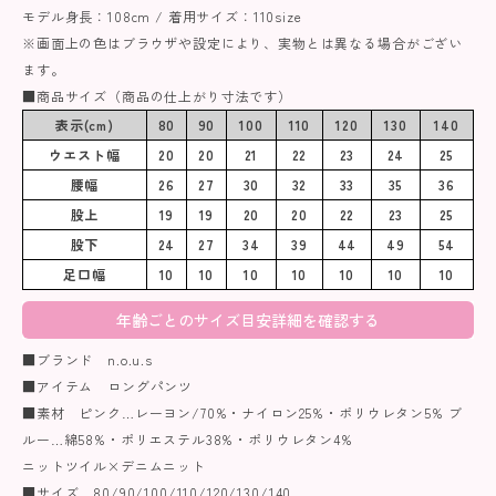
モデル身長：108cm / 着用サイズ：110size
※画面上の色はブラウザや設定により、実物とは異なる場合がござい
ます。
■商品サイズ（商品の仕上がり寸法です）
表示(cm)
80
90
100
110
120
130
140
ウエスト幅
20
20
21
22
23
24
25
腰幅
26
27
30
32
33
35
36
股上
19
19
20
20
22
23
25
股下
24
27
34
39
44
49
54
足口幅
10
10
10
10
10
10
10
年齢ごとのサイズ目安詳細を確認する
■ブランド n.o.u.s
■アイテム ロングパンツ
■素材 ピンク…レーヨン/70%・ナイロン25%・ポリウレタン5% ブ
ルー…綿58%・ポリエステル38%・ポリウレタン4%
ニットツイル×デニムニット
■サイズ 80/90/100/110/120/130/140