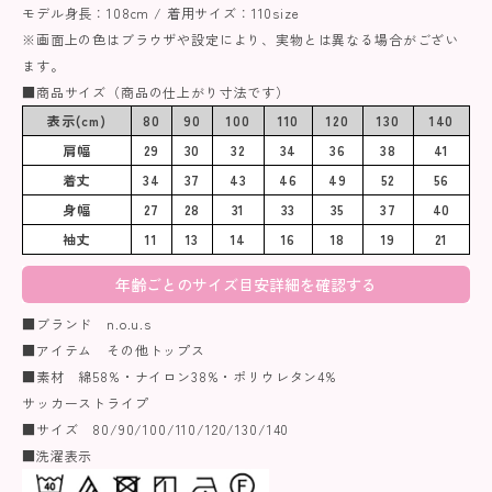
モデル身長：108cm / 着用サイズ：110size
※画面上の色はブラウザや設定により、実物とは異なる場合がござい
ます。
■商品サイズ（商品の仕上がり寸法です）
表示(cm)
80
90
100
110
120
130
140
肩幅
29
30
32
34
36
38
41
着丈
34
37
43
46
49
52
56
身幅
27
28
31
33
35
37
40
袖丈
11
13
14
16
18
19
21
年齢ごとのサイズ目安詳細を確認する
■ブランド n.o.u.s
■アイテム その他トップス
■素材 綿58%・ナイロン38%・ポリウレタン4%
サッカーストライプ
■サイズ 80/90/100/110/120/130/140
■洗濯表示