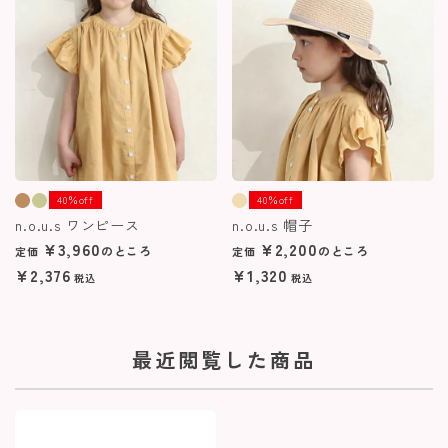
40％off
40％off
n.o.u.s ワンピース
n.o.u.s 帽子
¥
3,960
¥
2,200
のところ
のところ
定価
定価
¥
2,376
¥
1,320
税込
税込
最近閲覧した商品