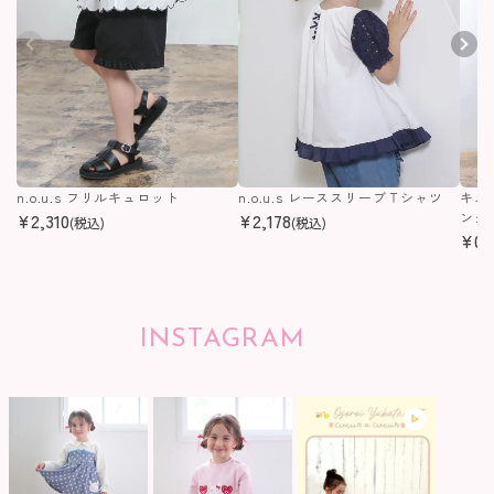
n.o.u.s フリルキュロット
n.o.u.s レーススリーブＴシャツ
キム
¥
2,310
¥
2,178
ング
(税込)
(税込)
¥
0
(
INSTAGRAM