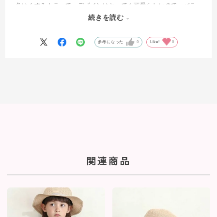
色はくすみカラーで、デザインはとっても可愛らしいので、バラ
ンスが取れています。大きめサイズから着られそうなので、長く
続きを読む
着られそうです。
参考になった
0
Like!
0
関連商品