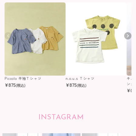
Piccolo 半袖Ｔシャツ
n.o.u.s Ｔシャツ
キム
¥
875
¥
875
ング
(税込)
(税込)
¥
0
(
INSTAGRAM