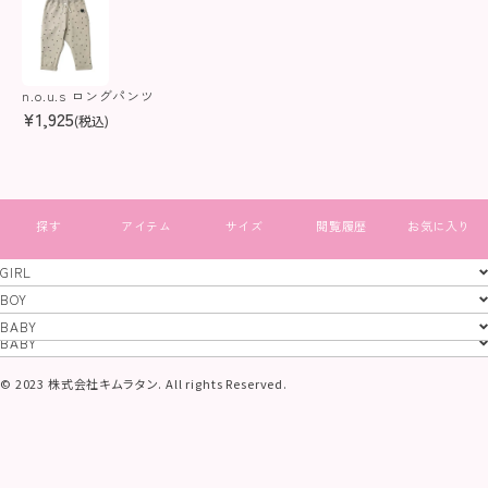
n.o.u.s ロングパンツ
¥
1,925
(税込)
すべて見る
GIRL
GIRL
BOY
BOY
BABY
特定商取引法
プライバシーポリシー
コーポレートサイト
BABY
© 2023 株式会社キムラタン. All rights Reserved.
当サイトに掲載されている画像及び文章等、
一切の無断使用、転載を禁止いたします。