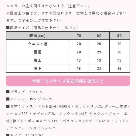
※カラーの注文間違えがないようご注意下さい。
※画面上の色はブラウザや設定により、実物とは異なる場合がござい
ます。ご了承の上ご注文下さい。
■商品サイズ（商品の仕上がり寸法です）
表示(cm)
70
80
90
ウエスト幅
20
20
20
腰幅
28
29
30
股上
19
19
19
股下
18
22
26
年齢ごとのサイズ目安詳細を確認する
■ブランド n.o.u.s
■アイテム ロングパンツ
■素材：ウエストベルト部分/綿98%・ポリウレタン2% グレー…本体/
レーヨン76%・ナイロン21%・ポリウレタン3% サックス・ブルー…本
体/綿55%・ポリエステル33%・ポリウレタン12% 2WAYストレッチ×
デニムニット×スパンテレコ
■サイズ 70/80/90