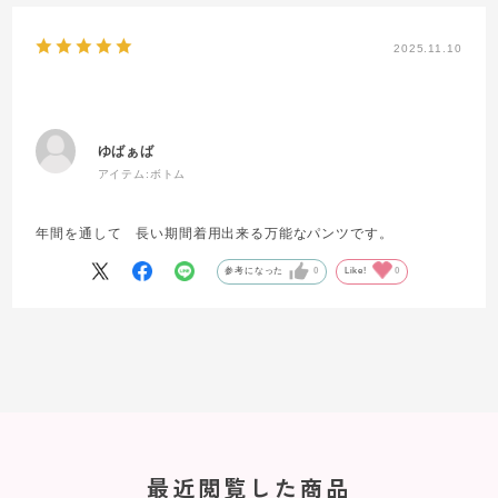
2025.11.10
ゆばぁば
アイテム:
ボトム
年間を通して 長い期間着用出来る万能なパンツです。
参考になった
0
Like!
0
最近閲覧した商品