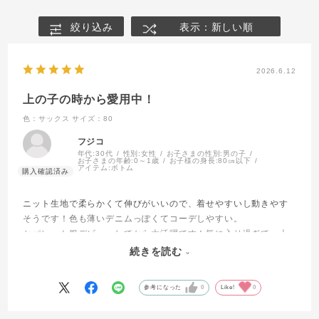
絞り込み
表示：新しい順
2026.6.12
上の子の時から愛用中！
色：サックス
サイズ：80
フジコ
年代:
30代
性別:
女性
お子さまの性別:
男の子
お子さまの年齢:
0～1歳
お子様の身長:
80㎝以下
アイテム:
ボトム
ニット生地で柔らかくて伸びがいいので、着せやすいし動きやす
そうです！色も薄いデニムっぽくてコーデしやすい。
セパレート服デビューしてから大活躍です！気に入り過ぎて、上
の子の時は二色買いしてました。今回もセールで残っていたの
続きを読む
で、下の子がもう少し大きくなったら着せます。
参考になった
0
Like!
0