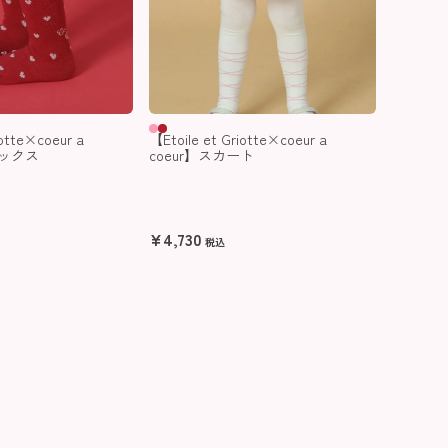
iotte×coeur a
【Etoile et Griotte×coeur a
ソックス
coeur】スカート
¥
4,730
税込