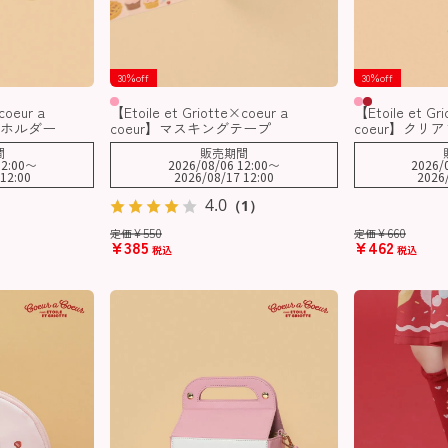
30％off
30％off
coeur a
【Etoile et Griotte×coeur a
【Etoile et Gr
ーホルダー
coeur】マスキングテープ
coeur】クリ
間
販売期間
2:00
〜
2026/08/06 12:00
〜
2026/
12:00
2026/08/17 12:00
2026
4.0
（1）
¥
550
¥
660
定価
定価
¥
385
¥
462
税込
税込