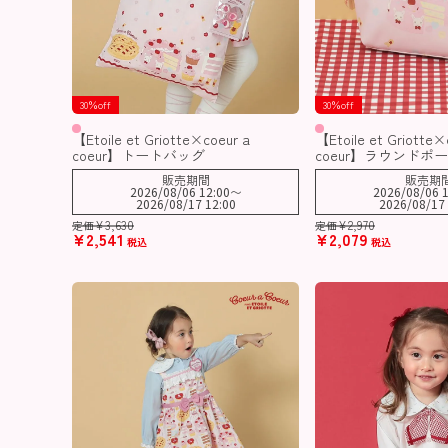
30％off
30％off
【Etoile et Griotte×coeur a
【Etoile et Griotte×
coeur】トートバッグ
coeur】ラウンドポ
販売期間
販売期
2026/08/06 12:00
〜
2026/08/06 1
2026/08/17 12:00
2026/08/17 
¥
3,630
¥
2,970
定価
定価
¥
2,541
¥
2,079
税込
税込