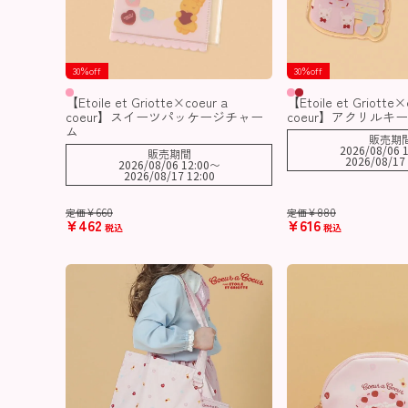
30％off
30％off
【Etoile et Griotte×coeur a
【Etoile et Griotte×
coeur】スイーツパッケージチャー
coeur】アクリルキ
ム
販売期
2026/08/06 1
販売期間
2026/08/17 
2026/08/06 12:00
〜
2026/08/17 12:00
¥
660
¥
880
定価
定価
¥
462
¥
616
税込
税込