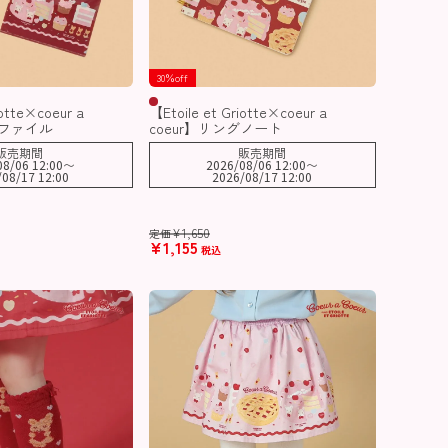
30％off
iotte×coeur a
【Etoile et Griotte×coeur a
アファイル
coeur】リングノート
販売期間
販売期間
08/06 12:00
〜
2026/08/06 12:00
〜
/08/17 12:00
2026/08/17 12:00
¥
1,650
定価
¥
1,155
税込