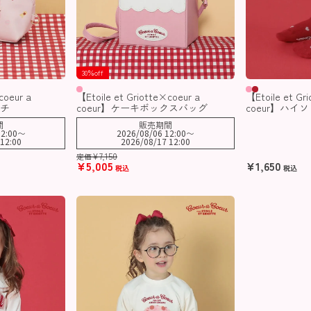
30％off
coeur a
【Etoile et Griotte×coeur a
【Etoile et Gr
ーチ
coeur】ケーキボックスバッグ
coeur】ハイ
間
販売期間
2:00
〜
2026/08/06 12:00
〜
12:00
2026/08/17 12:00
¥
7,150
定価
¥
5,005
¥
1,650
税込
税込