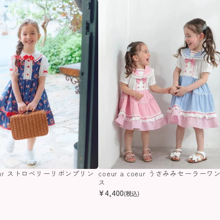
coeur ストロベリーリボンプリン
coeur a coeur うさみみセーラーワ
ス
ス
¥
4,400
(税込)