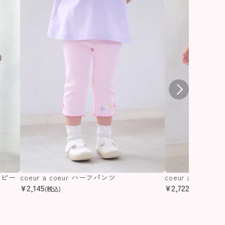
ンピー
coeur a coeur ハーフパンツ
coeur a coeu
¥
2,145
¥
2,722
(税込)
(税込)