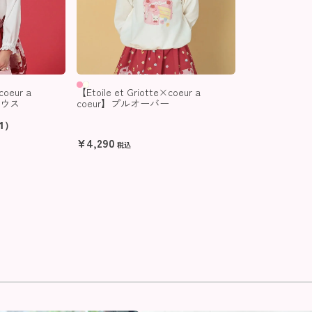
coeur a
【Etoile et Griotte×coeur a
ラウス
coeur】プルオーバー
1）
¥
4,290
税込