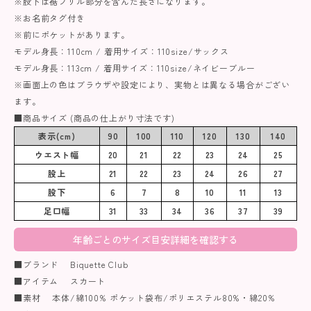
※股下は裾フリル部分を含んだ長さになります。
※お名前タグ付き
※前にポケットがあります。
モデル身長：110cm / 着用サイズ：110size/サックス
モデル身長：113cm / 着用サイズ：110size/ネイビーブルー
※画面上の色はブラウザや設定により、実物とは異なる場合がござい
ます。
■商品サイズ (商品の仕上がり寸法です)
表示(cm)
90
100
110
120
130
140
ウエスト幅
20
21
22
23
24
25
股上
21
22
23
24
26
27
股下
6
7
8
10
11
13
足口幅
31
33
34
36
37
39
年齢ごとのサイズ目安詳細を確認する
■ブランド Biquette Club
■アイテム スカート
■素材 本体/綿100% ポケット袋布/ポリエステル80%・綿20%