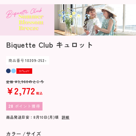
Biquette Club キュロット
商品番号
10209-252-
30％off
¥
3,960
のところ
定価
¥
2,772
税込
28
ポイント獲得
商品発送目安：
8月10日(月)
頃
詳細
カラー
サイズ