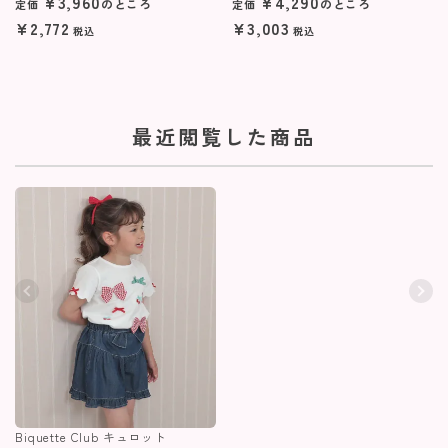
¥
3,960
¥
4,290
のところ
のところ
定価
定価
¥
2,772
¥
3,003
税込
税込
最近閲覧した商品
Biquette Club キュロット