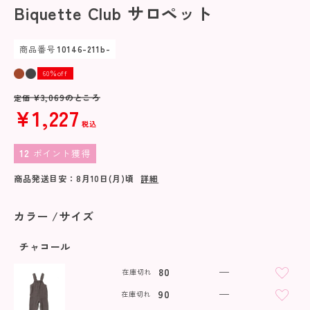
Biquette Club サロペット
商品番号
10146-211b-
60％off
¥
3,069
のところ
定価
¥
1,227
税込
12
ポイント獲得
商品発送目安：
8月10日(月)
頃
詳細
カラー
サイズ
チャコール
80
—
在庫切れ
90
—
在庫切れ