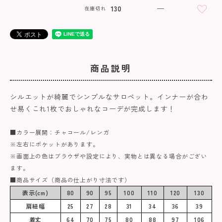
130
—
在庫切れ
商品説明
シルエットが綺麗でシンプルなサロペット。インナーが合わ
せ易くこれ1枚でおしゃれなコーデが完成します！
■カラー展開：チャコール/レンガ
※左右にポケットがあります。
※画面上の色はブラウザや設定により、実物とは異なる場合がござい
ます。
■商品サイズ（商品の仕上がり寸法です）
表示(cm)
80
90
95
100
110
120
130
肩紐幅
25
27
28
31
34
36
39
着丈
64
70
75
80
88
97
106