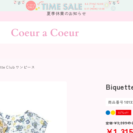
夏季休業のお知らせ
ette Club ワンピース
Biquet
商品番号
1013
60％off
¥
3,289
の
定価
¥
1,31