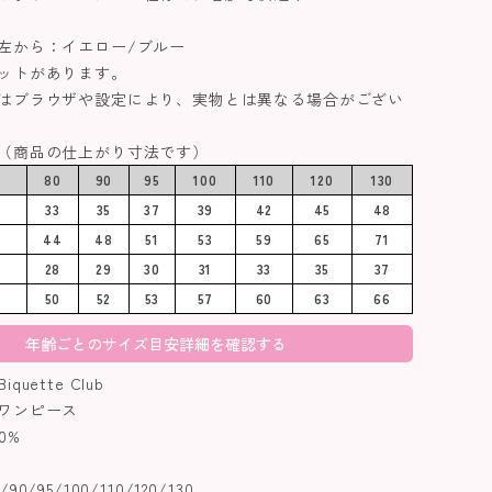
左から：イエロー/ブルー
ットがあります。
はブラウザや設定により、実物とは異なる場合がござい
（商品の仕上がり寸法です）
80
90
95
100
110
120
130
33
35
37
39
42
45
48
44
48
51
53
59
65
71
28
29
30
31
33
35
37
50
52
53
57
60
63
66
年齢ごとのサイズ目安詳細を確認する
uette Club
ワンピース
0%
0/95/100/110/120/130