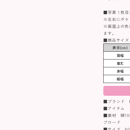
■写真１枚目
※左右にポケ
※画面上の色
ます。
■商品サイズ
表示(cm)
肩幅
着丈
身幅
裾幅
■ブランド Biq
■アイテム 
■素材 綿10
ブロード
■サイズ 80/9