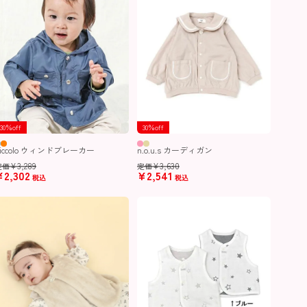
30％off
30％off
Piccolo ウィンドブレーカー
n.o.u.s カーディガン
¥
3,289
¥
3,630
定価
定価
¥
2,302
¥
2,541
税込
税込