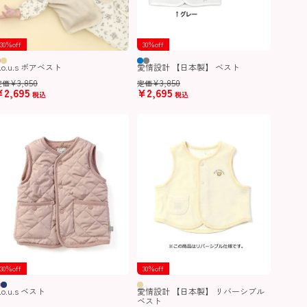
30％off
30％off
.o.u.s ボアベスト
愛情設計 【日本製】 ベスト
¥
3,850
¥
3,850
定価
定価
¥
2,695
¥
2,695
税込
税込
30％off
30％off
.o.u.s ベスト
愛情設計 【日本製】 リバーシブル
ベスト