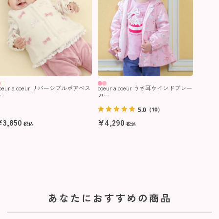
coeur a coeur リバーシブルボアベス
coeur a coeur うさ耳ウインドブレー
ト
カー
5.0
（10）
¥
3,850
¥
4,290
税込
税込
あなたにおすすめの商品