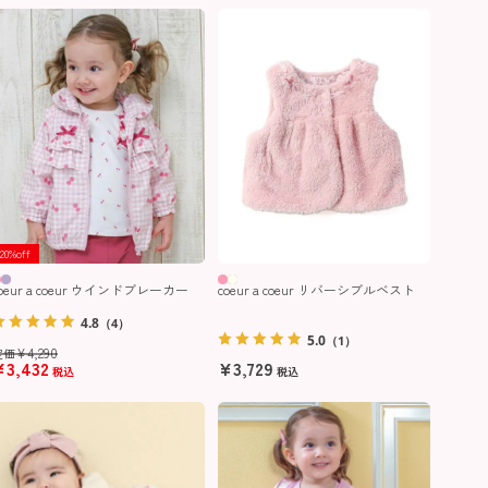
20%off
oeur a coeur ウインドブレーカー
coeur a coeur リバーシブルベスト
4.8
（4）
5.0
（1）
¥
4,290
定価
¥
3,432
¥
3,729
税込
税込