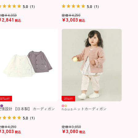
5.0
5.0
（1）
（1）
¥
4,059
¥
4,290
定価
定価
¥
2,841
¥
3,003
税込
税込
30％off
20%off
愛情設計 【日本製】 カーディガン
n.o.u.s ニットカーディガン
5.0
（1）
¥
4,290
¥
3,850
定価
定価
¥
3,003
¥
3,080
税込
税込