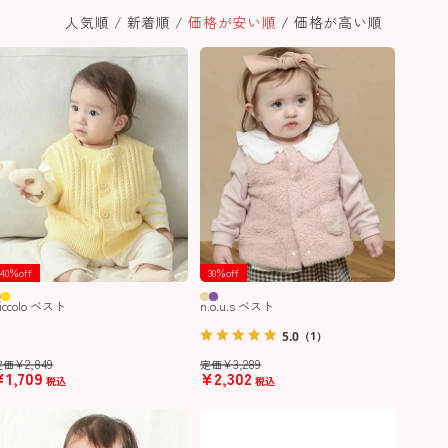
人気順
新着順
価格が安い順
価格が高い順
40％off
30％off
iccolo ベスト
n.o.u.s ベスト
5.0
（1）
¥
2,849
¥
3,289
定価
定価
¥
1,709
¥
2,302
税込
税込