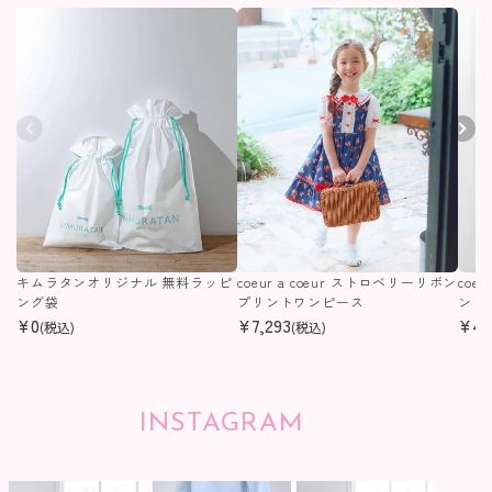
キムラタンオリジナル 無料ラッピ
coeur a coeur ストロベリーリボン
coe
ング袋
プリントワンピース
ンピ
¥
0
¥
7,293
¥
4,
(税込)
(税込)
INSTAGRAM